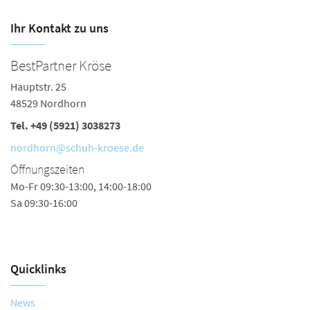
Ihr Kontakt zu uns
BestPartner Kröse
K
Hauptstr. 25
Ha
48529 Nordhorn
4
Tel.
+49 (5921) 3038273
Te
Fa
nordhorn@schuh-kroese.de
e
Öffnungszeiten
Ö
Mo-Fr 09:30-13:00, 14:00-18:00
Sa 09:30-16:00
Mo
Sa
Quicklinks
News