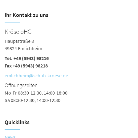
Ihr Kontakt zu uns
Kröse oHG
B
Hauptstraße 8
Ha
49824 Emlichheim
4
Tel.
+49 (5943) 98216
Te
Fax +49 (5943) 98218
n
emlichheim@schuh-kroese.de
Ö
Öffnungszeiten
Mo
Mo-Fr 08:30-12:30, 14:00-18:00
Sa
Sa 08:30-12:30, 14:00-12:30
Quicklinks
News