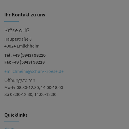
Ihr Kontakt zu uns
Kröse oHG
B
Hauptstraße 8
Ha
49824 Emlichheim
4
Tel.
+49 (5943) 98216
Te
Fax +49 (5943) 98218
n
emlichheim@schuh-kroese.de
Ö
Öffnungszeiten
Mo
Mo-Fr 08:30-12:30, 14:00-18:00
Sa
Sa 08:30-12:30, 14:00-12:30
Quicklinks
News