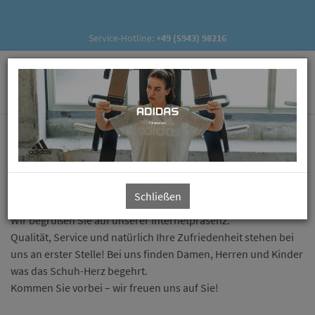
Service-Hotline:
+49 (5943) 98216
Herzlich willkommen
bei Schuh Kröse
Schließen
Wir begrüßen Sie auf unserer Internetpräsenz.
Qualität, Service und natürlich Ihre Zufriedenheit stehen bei
uns an erster Stelle! Bei uns finden Damen, Herren und Kinder
was das Schuh-Herz begehrt.
Kommen Sie vorbei – wir freuen uns auf Sie!