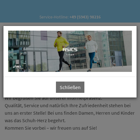
Service-Hotline:
+49 (5943) 98216
Herzlich willkommen
bei Schuh Kröse
Schließen
Wir begrüßen Sie auf unserer Internetpräsenz.
Qualität, Service und natürlich Ihre Zufriedenheit stehen bei
uns an erster Stelle! Bei uns finden Damen, Herren und Kinder
was das Schuh-Herz begehrt.
Kommen Sie vorbei – wir freuen uns auf Sie!