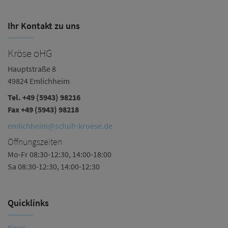
Ihr Kontakt zu uns
Kröse oHG
B
Hauptstraße 8
Ha
49824 Emlichheim
4
Tel.
+49 (5943) 98216
Te
Fax +49 (5943) 98218
n
emlichheim@schuh-kroese.de
Ö
Öffnungszeiten
Mo
Mo-Fr 08:30-12:30, 14:00-18:00
Sa
Sa 08:30-12:30, 14:00-12:30
Quicklinks
News